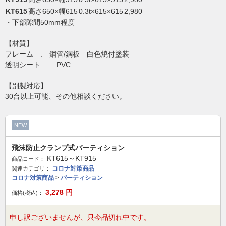
KT615
高さ650×幅615
0.3t×615×615
2,980
・下部隙間50mm程度
【材質】
フレーム : 鋼管/鋼板 白色焼付塗装
透明シート : PVC
【別製対応】
30台以上可能、その他相談ください。
NEW
飛沫防止クランプ式パーティション
KT615～KT915
商品コード：
コロナ対策商品
関連カテゴリ：
コロナ対策商品
>
パーティション
3,278
円
価格(税込)：
申し訳ございませんが、只今品切れ中です。