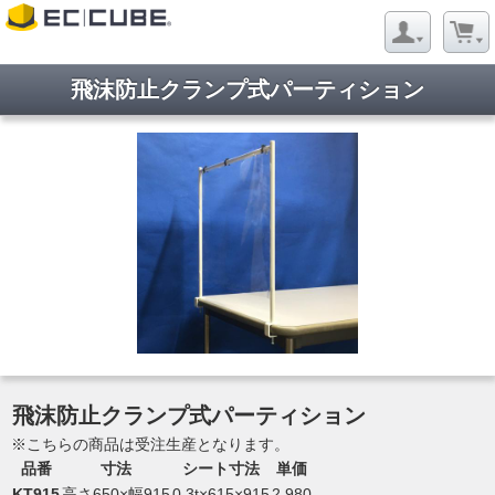
飛沫防止クランプ式パーティション
飛沫防止クランプ式パーティション
※こちらの商品は受注生産となります。
品番
寸法
シート寸法
単価
KT915
高さ650×幅915
0.3t×615×915
2,980