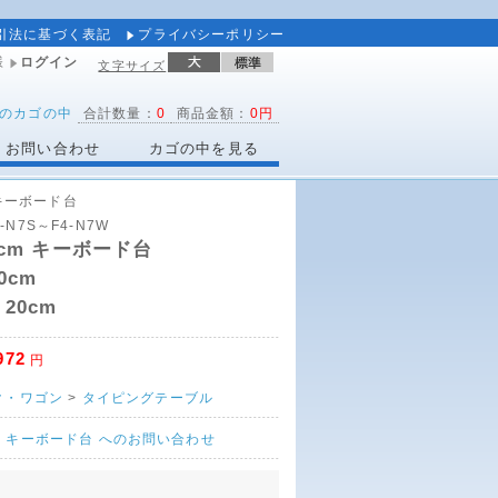
引法に基づく表記
プライバシーポリシー
様
ログイン
文字サイズ
のカゴの中
合計数量：
0
商品金額：
0円
お問い合わせ
カゴの中を見る
 キーボード台
4-N7S～F4-N7W
4cm キーボード台
0cm
:
20cm
972
円
ク・ワゴン
>
タイピングテーブル
cm キーボード台 へのお問い合わせ