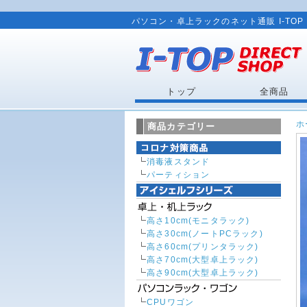
パソコン・卓上ラックのネット通販 I-TOP 
トップ
全商品
ホ
商品カテゴリー
消毒液スタンド
パーティション
高さ10cm(モニタラック)
高さ30cm(ノートPCラック)
高さ60cm(プリンタラック)
高さ70cm(大型卓上ラック)
高さ90cm(大型卓上ラック)
CPUワゴン