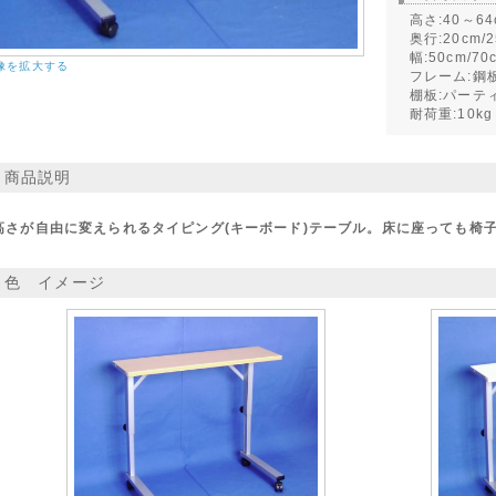
高さ:40～6
奥行:20cm/2
幅:50cm/70
像を拡大する
フレーム:鋼板
棚板:パーテ
耐荷重:10kg
商品説明
高さが自由に変えられるタイピング(キーボード)テーブル。床に座っても椅
色 イメージ