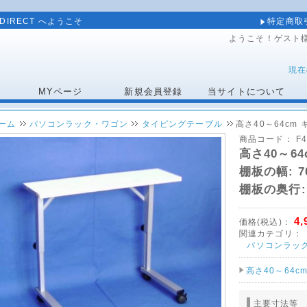
DIRECT へようこそ
特定商取
ようこそ！ゲスト
現在
MYページ
新規会員登録
当サイトについて
ーム
パソコンラック・ワゴン
タイピングテーブル
高さ40～64cm
商品コード：
F
高さ40～6
棚板の幅:
7
棚板の奥行
4,
価格(税込)：
関連カテゴリ：
パソコンラッ
高さ40～64
主要寸法等